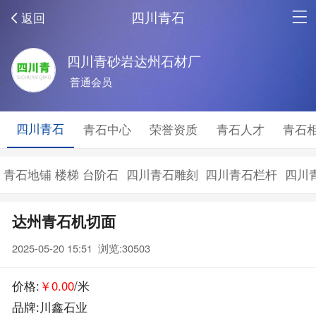
四川青石
返回
四川青砂岩达州石材厂
普通会员
四川青石
青石中心
荣誉资质
青石人才
青石
青石地铺 楼梯 台阶石
四川青石雕刻
四川青石栏杆
四川
达州青石机切面
2025-05-20 15:51 浏览:
30503
价格:
￥0.00
/米
品牌:川鑫石业