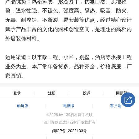
产品优势：风格鲜明、形态万千，优雅自然、质地轻
盈，透水性强、不褪色、强度高、隔热、吸音、防火、
无毒、耐腐蚀、不断裂、易安装等优点，经过精心设计
赋予产品丰富的文化内涵和创造空间，是理想的高档内
外墙装饰材料。
运用渠道：以市政工程、小区，别墅，酒店等承接工程
业务为主。本厂常年备货多、品种齐全，价格底廉，厂
家直销。
登录
注册
投诉
回顶部
触屏版
电脑版
客户端
©2026 by 139石材网手机版
四川青砂岩达州石材厂版权所有
闽ICP备12022133号