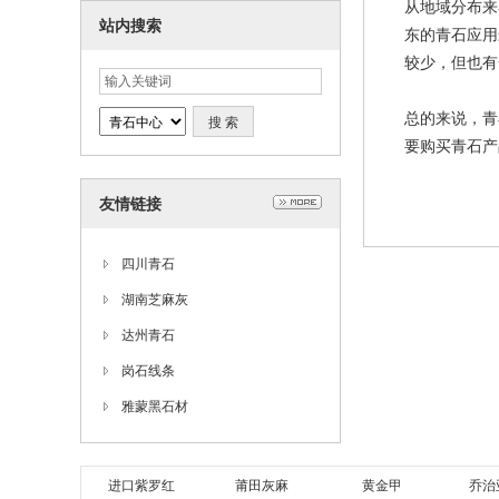
从地域分布来
站内搜索
东的青石应用
较少，但也有
总的来说，青
要购买青石产
友情链接
四川青石
湖南芝麻灰
达州青石
岗石线条
雅蒙黑石材
进口紫罗红
莆田灰麻
黄金甲
乔治